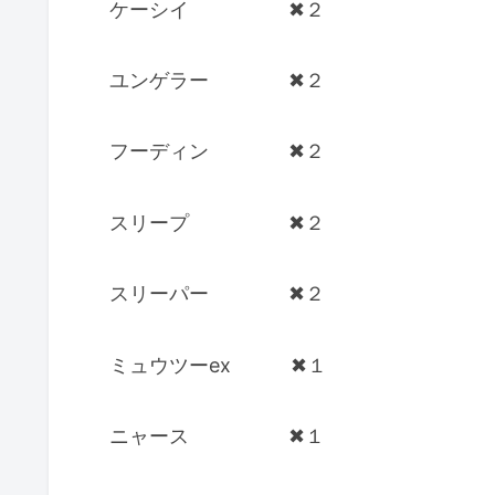
ケーシイ ✖︎２
ユンゲラー ✖︎２
フーディン ✖︎２
スリープ ✖︎２
スリーパー ✖︎２
ミュウツーex ✖︎１
ニャース ✖︎１