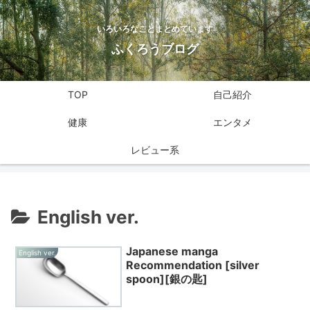
いろいろなことまとめています
ふくろうブログ
TOP
自己紹介
健康
エンタメ
レビュー系
English ver.
Japanese manga
English ver.
Recommendation [silver
spoon][銀の匙]